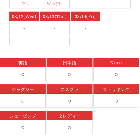
TEL
Web予約
08/12(Wed)
08/13(Thu)
08/14(Fri)
-
-
-
英語
日本語
Nuru
○
○
○
ジャグジー
コスプレ
ストッキング
○
○
○
シェービング
２レディー
○
○