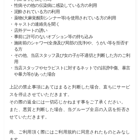
性病その他の伝染病に感染している方の利用
泥酔されている方の利用
薬物(大麻覚醒剤シンナー等)を使用されている方の利用
キャストの連絡先を聞く
店外デートの誘い
事前に許可のないオプション等の持ち込み
施術前のシャワー(全身及び局部の洗浄)や、うがい等を拒否す
る方
その他、当店スタッフ及び女の子が不適切と判断した方のご利
用
当店スタッフやセラピストに対するネットでの誹謗中傷、暴言
や暴力等があった場合
上記の禁止事項にあてはまると判断した場合、直ちにサービ
スを停止させていただきます。
その際の返金には一切応じかねます事をご了承ください。
また、悪質と判断した場合、当グループ全店の入店を拒否さ
せていただきます。
尚、ご利用頂く際にはご利用規約に同意されたものとみなし
ます。